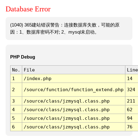
Database Error
(1040) 365建站错误警告：连接数据库失败，可能的原
因：1、数据库密码不对; 2、mysql未启动。
PHP Debug
No.
File
Line
1
/index.php
14
2
/source/function/function_extend.php
324
3
/source/class/jzmysql.class.php
211
4
/source/class/jzmysql.class.php
62
5
/source/class/jzmysql.class.php
94
6
/source/class/jzmysql.class.php
76