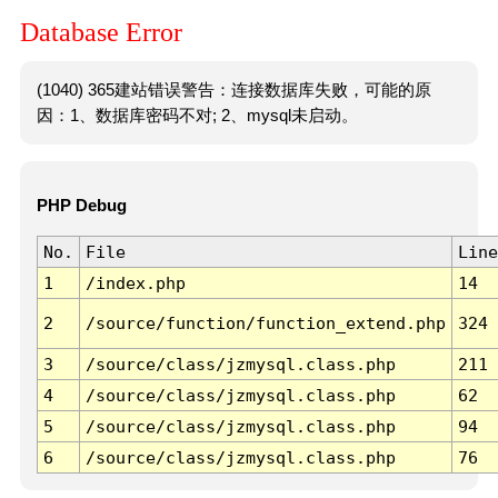
Database Error
(1040) 365建站错误警告：连接数据库失败，可能的原
因：1、数据库密码不对; 2、mysql未启动。
PHP Debug
No.
File
Line
1
/index.php
14
2
/source/function/function_extend.php
324
3
/source/class/jzmysql.class.php
211
4
/source/class/jzmysql.class.php
62
5
/source/class/jzmysql.class.php
94
6
/source/class/jzmysql.class.php
76