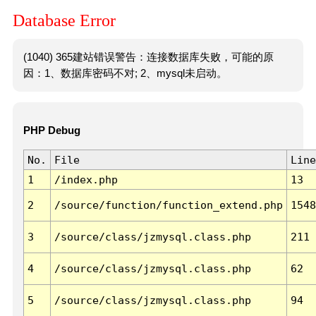
Database Error
(1040) 365建站错误警告：连接数据库失败，可能的原
因：1、数据库密码不对; 2、mysql未启动。
PHP Debug
No.
File
Line
1
/index.php
13
2
/source/function/function_extend.php
1548
3
/source/class/jzmysql.class.php
211
4
/source/class/jzmysql.class.php
62
5
/source/class/jzmysql.class.php
94