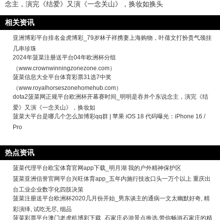
念主，演完《结爱》又演《一念关山》，换妆如换头
相关资讯
亚洲博彩平台排名金虎博彩_79岁林子祥携妻上海购物，叶蒨文打扮贵气颈挂
几串珍珠
2024年菠菜注册送平台04年欧洲杯分组
（www.crownwinningzonezone.com）
菠菜信息大全平台体育彩票31选7中奖
（www.royalhorseszonehomehub.com）
dota2菠菜网正规平台欧洲杯开幕赛时间_明明是吞并个东说念主，演完《结
爱》又演《一念关山》，换妆如
菠菜大平台是哪几个怎么加博彩qq群 | 苹果 iOS 18 代码曝光：iPhone 16 /
Pro
热点资讯
菠菜代理平台欧宝体育官网app下载_明月湖 我的户外精神保护区
菠菜亚洲信誉官网平台兴旺体育app_五年内施行技改口头一万个以上 重庆出
台工业企业数字化四肢决策
菠菜注册送平台欧洲杯2020几月份开始_男东谈主的通病一文太幽默好奇, 精
彩演绎, 试吃无尽, 细品
菠菜彩票平台澳门老虎机博彩下载_石家庄必游景点推选,带你畅游石家庄的精