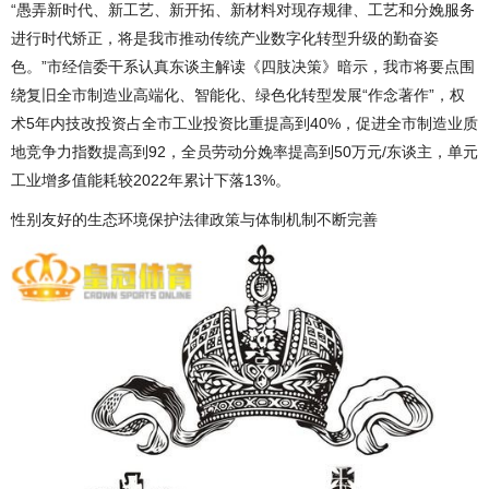
“愚弄新时代、新工艺、新开拓、新材料对现存规律、工艺和分娩服务
进行时代矫正，将是我市推动传统产业数字化转型升级的勤奋姿
色。”市经信委干系认真东谈主解读《四肢决策》暗示，我市将要点围
绕复旧全市制造业高端化、智能化、绿色化转型发展“作念著作”，权
术5年内技改投资占全市工业投资比重提高到40%，促进全市制造业质
地竞争力指数提高到92，全员劳动分娩率提高到50万元/东谈主，单元
工业增多值能耗较2022年累计下落13%。
性别友好的生态环境保护法律政策与体制机制不断完善