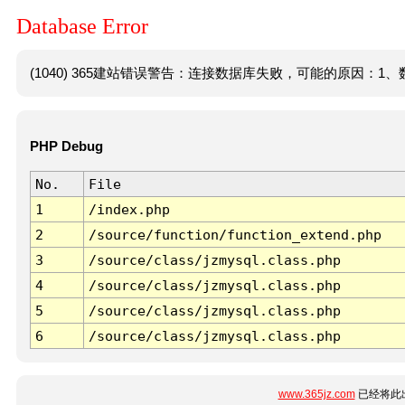
Database Error
(1040) 365建站错误警告：连接数据库失败，可能的原因：1、数
PHP Debug
No.
File
1
/index.php
2
/source/function/function_extend.php
3
/source/class/jzmysql.class.php
4
/source/class/jzmysql.class.php
5
/source/class/jzmysql.class.php
6
/source/class/jzmysql.class.php
www.365jz.com
已经将此