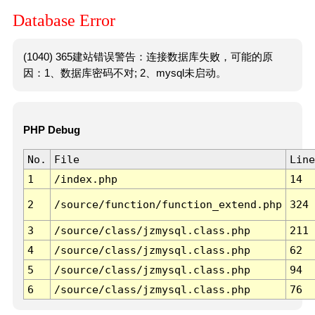
Database Error
(1040) 365建站错误警告：连接数据库失败，可能的原
因：1、数据库密码不对; 2、mysql未启动。
PHP Debug
No.
File
Line
1
/index.php
14
2
/source/function/function_extend.php
324
3
/source/class/jzmysql.class.php
211
4
/source/class/jzmysql.class.php
62
5
/source/class/jzmysql.class.php
94
6
/source/class/jzmysql.class.php
76