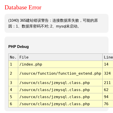
Database Error
(1040) 365建站错误警告：连接数据库失败，可能的原
因：1、数据库密码不对; 2、mysql未启动。
PHP Debug
No.
File
Line
1
/index.php
14
2
/source/function/function_extend.php
324
3
/source/class/jzmysql.class.php
211
4
/source/class/jzmysql.class.php
62
5
/source/class/jzmysql.class.php
94
6
/source/class/jzmysql.class.php
76