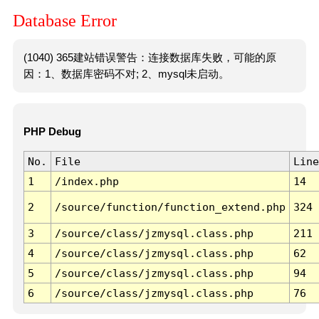
Database Error
(1040) 365建站错误警告：连接数据库失败，可能的原
因：1、数据库密码不对; 2、mysql未启动。
PHP Debug
No.
File
Line
1
/index.php
14
2
/source/function/function_extend.php
324
3
/source/class/jzmysql.class.php
211
4
/source/class/jzmysql.class.php
62
5
/source/class/jzmysql.class.php
94
6
/source/class/jzmysql.class.php
76