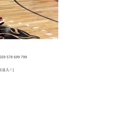
59 578 699 799
在这儿！]