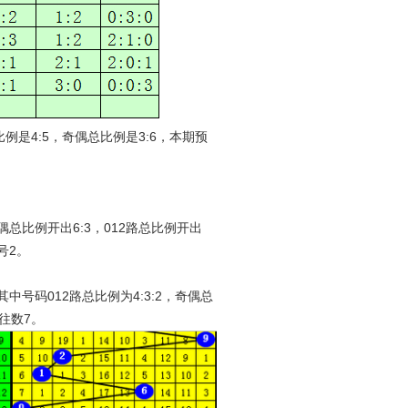
比例是4:5，奇偶总比例是3:6，本期预
总比例开出6:3，012路总比例开出
号2。
中号码012路总比例为4:3:2，奇偶总
往数7。