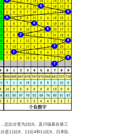
乔蒂，总比分变为2比0。及川瑞基在第三
是11比8、11比4和11比9。日本队