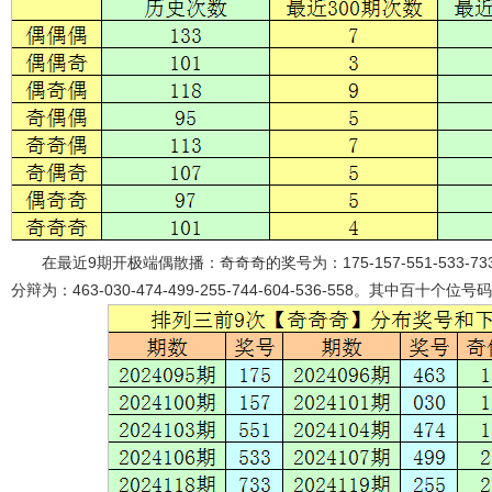
在最近9期开极端偶散播：奇奇奇的奖号为：175-157-551-533-733-3
分辩为：463-030-474-499-255-744-604-536-558。其中百十