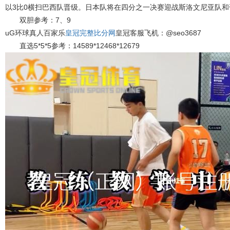
以3比0横扫巴西队晋级。日本队将在四分之一决赛迎战斯洛文尼亚队
双胆参考：7、9
uG环球真人百家乐
皇冠完整比分网
皇冠客服飞机：@seo3687
直选5*5*5参考：14589*12468*12679