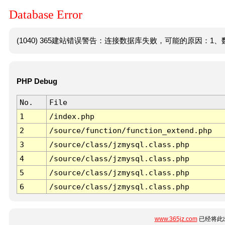
Database Error
(1040) 365建站错误警告：连接数据库失败，可能的原因：1、数
PHP Debug
No.
File
1
/index.php
2
/source/function/function_extend.php
3
/source/class/jzmysql.class.php
4
/source/class/jzmysql.class.php
5
/source/class/jzmysql.class.php
6
/source/class/jzmysql.class.php
www.365jz.com
已经将此