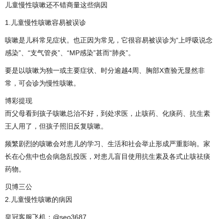
儿童慢性咳嗽还不错商量这些病因
1.儿童慢性咳嗽容易被误诊
咳嗽是儿科常见症状。也正因为常见，它很容易被误诊为“上呼吸说念
感染”、“支气管炎”、“MP感染”甚而“肺炎”。
要是以咳嗽为独一或主要症状、时分逾越4周、胸部X查验无显然非
常，可会诊为慢性咳嗽。
博彩提现
而父母看到孩子咳嗽总治不好，到处求医，止咳药、化痰药、抗生素
王人用了，但孩子照旧反复咳嗽。
频繁剧烈的咳嗽会对患儿的学习、生活和社会举止形成严重影响。家
长在心焦中也会病急乱投医，对患儿盲目使用抗生素及各式止咳祛痰
药物。
贝博三公
2.儿童慢性咳嗽的病因
皇冠客服飞机：@seo3687