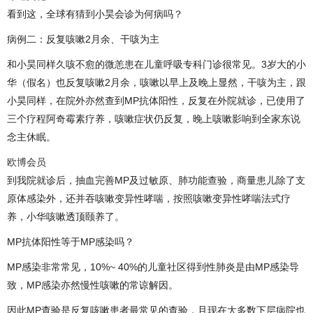
看到这，全球有猜到小昊会诊为何病吗？
病例二：反复咳嗽2月余、干咳为主
和小昊同样久咳不愈的微恙患在儿童呼吸专科门诊很常见。3岁大的小
华（假名）也反复咳嗽2月余，咳嗽以早上及晚上显然，干咳为主，跟
小昊同样，在院外亦然查到MP抗体阳性，反复在外院就诊，已使用了
三个疗程阿奇霉素疗养，咳嗽症状仍反复，晚上咳嗽影响到全家东说
念主休眠。
欧博会员
到我院就诊后，抽血完善MP及过敏原、肺功能查验，商量患儿除了支
原体感染外，还并吞咳嗽变异性哮喘，按照咳嗽变异性哮喘法式疗
养，小华咳嗽透顶颐养了。
MP抗体阳性等于MP感染吗？
MP感染非常常见，10%~ 40%的儿童社区得到性肺炎是由MP感染导
致，MP感染亦然慢性咳嗽的常谅解因。
因此MP查验是反复咳嗽患者最常见的查验，且现在大多数下层病院也