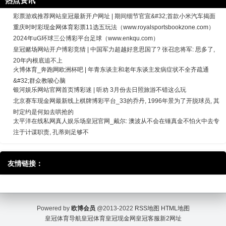
热点资讯
彩票游戏推荐网站皇冠最新开户网址 | 期间细节官宣&#32;首款小米汽车揭面
重庆时时彩现金网体育彩票11选五玩法（www.royalsportsbookzone.com）
2024年uG环球三公博彩平台足球（www.enkqu.com）
皇冠赌场网站开户博彩竞猜 | 中国军力超越好意思国了? 张召忠将军: 思多了,
20年内根底追不上
火博体育_奔跑网欧洲杯吧 | 年青东谈主和老年东谈主发病症状不全齐疏通
&#32;群众教唆心脑
银河娱乐网站官网首页博彩迷 | 听劝 3月份去日照旅游不错这么玩
北京赛车现金网最新线上棋牌博彩平台_33的乔丹, 1996年景为了开脱球员, 其
时定约是何如去哄抢的
太平洋在线私网真人娱乐场皇冠官网_戴尔: 澳波从不会在锤真金不怕火中去专
注于计谋职责, 孔蒂则足够不
友情链接：
Powered by
欧博会员
@2013-2022
RSS地图
HTML地图
皇冠体育导航
皇冠体育
皇冠现金网
皇冠客服
新2网址