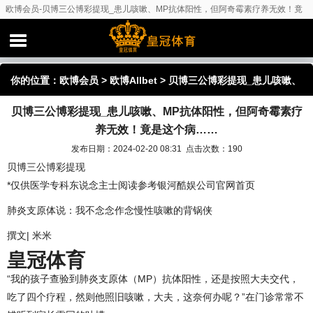
欧博会员-贝博三公博彩提现_患儿咳嗽、MP抗体阳性，但阿奇霉素疗养无效！竟
是这个病……
你的位置：
欧博会员
>
欧博Allbet
> 贝博三公博彩提现_患儿咳嗽、
贝博三公博彩提现_患儿咳嗽、MP抗体阳性，但阿奇霉素疗
MP抗体阳性，但阿奇霉素疗养无效！竟是这个病……
养无效！竟是这个病……
发布日期：2024-02-20 08:31 点击次数：190
贝博三公博彩提现
*仅供医学专科东说念主士阅读参考银河酷娱公司官网首页
肺炎支原体说：我不念念作念慢性咳嗽的背锅侠
撰文| 米米
皇冠体育
“我的孩子查验到肺炎支原体（MP）抗体阳性，还是按照大夫交代，
吃了四个疗程，然则他照旧咳嗽，大夫，这奈何办呢？”在门诊常常不