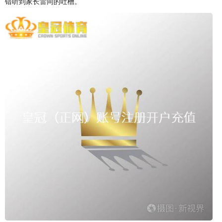
错听到家长雷同的吐槽。