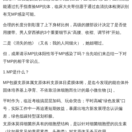
能通过扎手指查验MP抗体，临床大夫寄但愿于通过血清抗体检测识别
有无MP感染可能。
合理的长度分割彰显了上下身材比例，高级的腰部设计决定了是否使
用腰带。男人穿西裤的3个重要细节从“高腰、收褶、调节袢”开始。
二是《消失的他》（又名：我的人间烟火），她姐嘲过。
但，成果请示MP抗体阳性等于MP感染了吗？当先咱们来总结一下对
于MP的相干常识点。
1.MP是什么？
MP包摄支原体属支原体科支原体目柔膜体纲，是迄今发现的能在体外
固体培养基上孕育、不依靠活体细胞而生计的最小微生物 [1] 。
平时作为，临近考核搞层层加码、玩命突击；平时高喊“绿色发展”口
号，实际工作中一再追逐短期效益，暴露出地方新发展理念认识偏
差，绿色低碳转型谋划积极。
支原体莫得细菌所具有的细胞壁结构，是以针对细菌细胞壁的抗生素
（比如最常见的青霉素类、头孢类）对支原体无杀灭作用。