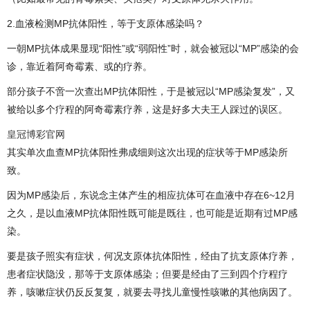
2.血液检测MP抗体阳性，等于支原体感染吗？
一朝MP抗体成果显现“阳性”或“弱阳性”时，就会被冠以“MP”感染的会
诊，靠近着阿奇霉素、或的疗养。
部分孩子不啻一次查出MP抗体阳性，于是被冠以“MP感染复发”，又
被给以多个疗程的阿奇霉素疗养，这是好多大夫王人踩过的误区。
皇冠博彩官网
其实单次血查MP抗体阳性弗成细则这次出现的症状等于MP感染所
致。
因为MP感染后，东说念主体产生的相应抗体可在血液中存在6~12月
之久，是以血液MP抗体阳性既可能是既往，也可能是近期有过MP感
染。
要是孩子照实有症状，何况支原体抗体阳性，经由了抗支原体疗养，
患者症状隐没，那等于支原体感染；但要是经由了三到四个疗程疗
养，咳嗽症状仍反反复复，就要去寻找儿童慢性咳嗽的其他病因了。