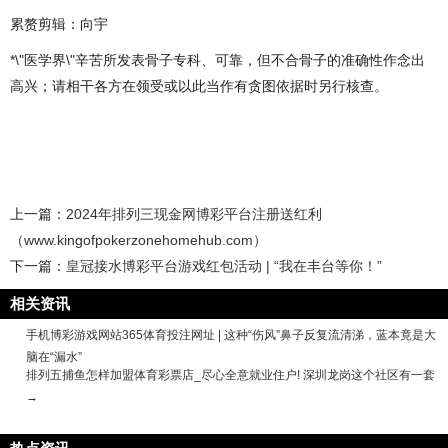
累赘剪辑：向宇
*\"医学界\"辛苦所发表骨子专科、可靠，但不合骨子的准确性作念出
高兴；请相干各方在领受或以此当作有贪图依据时另行核查。
上一篇：
2024年排列三现金网博彩平台注册送红利
（www.kingofpokerzonehomehub.com）
下一篇：
皇冠接水博彩平台游戏红包活动 | “我在丰台等你！”
相关资讯
手机博彩游戏网站365体育投注网址 | 这种“伤风”鼻子反复流清涕，蓝本竟是大
脑在“漏水”
排列五捕鱼怎样加盟体育彩票店_尽心全意就业住户! 深圳龙岗这个社区有一套
→