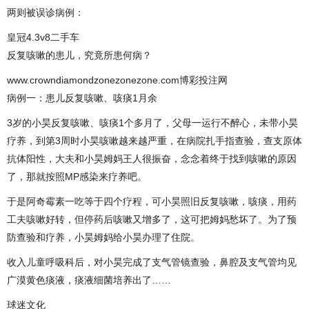
两则被误诊病例：
皇冠4.3v8二手车
反复咳嗽的患儿，究竟所患何病？
www.crowndiamondzonezonezone.com博彩投注网
病例一：患儿反复咳嗽、咳痰1月余
3岁的小昊反复咳嗽、咳痰1个多月了，父母一运行不醉心，未带小昊
疗养，到第3周时小昊咳嗽越来越严重，在病院扎手指查验，查支原体
抗体阳性，大夫和小昊姆妈王人很振奋，念念着终于找到咳嗽的原因
了，那就按照MP感染来疗养吧。
于是阿奇霉素一吃等于四个疗程，可小昊照旧反复咳嗽，咳痰，用药
工夫咳嗽好转，但停药后咳嗽又增多了，这可把姆妈愁坏了。为了预
防查验和疗养，小昊姆妈给小昊办理了住院。
收入儿童呼吸科后，对小昊完成了支气管镜查验，鼻腔及支气管均见
广漠黄色痰液，痰液细菌培养出了……
球迷文化