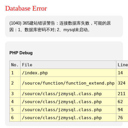
Database Error
(1040) 365建站错误警告：连接数据库失败，可能的原
因：1、数据库密码不对; 2、mysql未启动。
PHP Debug
No.
File
Line
1
/index.php
14
2
/source/function/function_extend.php
324
3
/source/class/jzmysql.class.php
211
4
/source/class/jzmysql.class.php
62
5
/source/class/jzmysql.class.php
94
6
/source/class/jzmysql.class.php
76