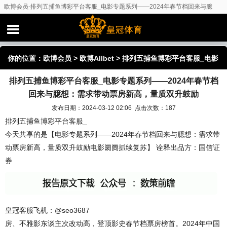
欧博会员-排列五捕鱼博彩平台客服_电影专题系列——2024年春节档回来与臆
想：需求带动票房新高，量质双升鼓励
你的位置：
欧博会员
>
欧博Allbet
> 排列五捕鱼博彩平台客服_电影
排列五捕鱼博彩平台客服_电影专题系列——2024年春节档
专题系列——2024年春节档回来与臆想：需求带动票房新高，量质
回来与臆想：需求带动票房新高，量质双升鼓励
双升鼓励
发布日期：2024-03-12 02:06 点击次数：187
排列五捕鱼博彩平台客服_
今天共享的是【电影专题系列——2024年春节档回来与臆想：需求带
动票房新高，量质双升鼓励电影阛阓抓续复苏】 诠释出品方：国信证
券
皇冠客服飞机：@seo3687
房、不雅影东谈主次改动高，登顶影史春节档票房榜首。2024年中国