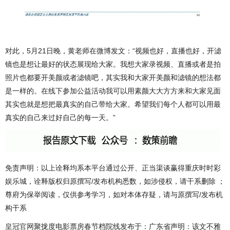
对此，5月21日晚，黄老师在微博发文：“视频也好，直播也好，开滤
镜也是想让最好的状态展现给大家。我想大家录视频、直播或者是拍
照片也都要开美颜或者滤镜吧，其实我和大家开美颜和滤镜的想法都
是一样的。在线下参加公益活动我可以用素颜大大方方来和大家见面
其实也就是想把最真实的自己带给大家。希望我们每个人都可以用最
真实的自己来过好自己的每一天。”
免责声明：以上诠释均系本平台通过公开、正当渠谈赢得重庆时时彩
娱乐城，诠释版权归原撰写/发布机构悉数，如涉侵权，请干系删除 ；
尊府为保举阅读，仅供参考学习，如对本体存疑，请与原撰写/发布机
构干系
皇冠官网
聚拢度电影票房春节档院线发布于：广东省声明：该文不雅