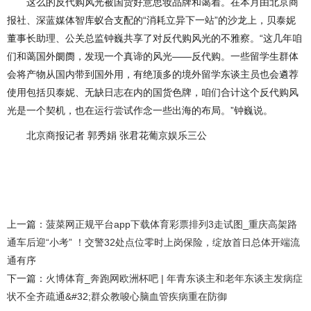
这么的反代购风光被国货好意思妆品牌和蔼着。在本月由北京商
报社、深蓝媒体智库蚁合支配的“消耗立异下一站”的沙龙上，贝泰妮
董事长助理、公关总监钟巍共享了对反代购风光的不雅察。“这几年咱
们和蔼国外阛阓，发现一个真谛的风光——反代购。一些留学生群体
会将产物从国内带到国外用，有绝顶多的境外留学东谈主员也会遴荐
使用包括贝泰妮、无缺日志在内的国货色牌，咱们合计这个反代购风
光是一个契机，也在运行尝试作念一些出海的布局。”钟巍说。
北京商报记者 郭秀娟 张君花葡京娱乐三公
上一篇：
菠菜网正规平台app下载体育彩票排列3走试图_重庆高架路
通车后迎“小考” ！交警32处点位零时上岗保险，绽放首日总体开端流
通有序
下一篇：
火博体育_奔跑网欧洲杯吧 | 年青东谈主和老年东谈主发病症
状不全齐疏通&#32;群众教唆心脑血管疾病重在防御