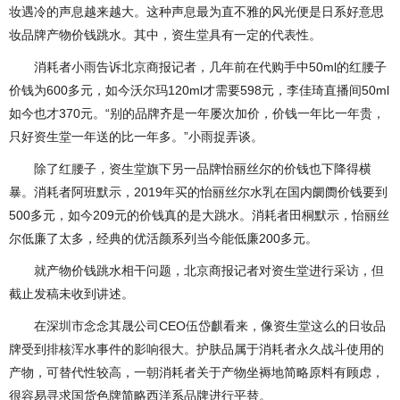
妆遇冷的声息越来越大。这种声息最为直不雅的风光便是日系好意思
妆品牌产物价钱跳水。其中，资生堂具有一定的代表性。
消耗者小雨告诉北京商报记者，几年前在代购手中50ml的红腰子
价钱为600多元，如今沃尔玛120ml才需要598元，李佳琦直播间50ml
如今也才370元。“别的品牌齐是一年屡次加价，价钱一年比一年贵，
只好资生堂一年送的比一年多。”小雨捉弄谈。
除了红腰子，资生堂旗下另一品牌怡丽丝尔的价钱也下降得横
暴。消耗者阿班默示，2019年买的怡丽丝尔水乳在国内阛阓价钱要到
500多元，如今209元的价钱真的是大跳水。消耗者田桐默示，怡丽丝
尔低廉了太多，经典的优活颜系列当今能低廉200多元。
就产物价钱跳水相干问题，北京商报记者对资生堂进行采访，但
截止发稿未收到讲述。
在深圳市念念其晟公司CEO伍岱麒看来，像资生堂这么的日妆品
牌受到排核浑水事件的影响很大。护肤品属于消耗者永久战斗使用的
产物，可替代性较高，一朝消耗者关于产物坐褥地简略原料有顾虑，
很容易寻求国货色牌简略西洋系品牌进行平替。