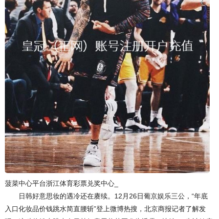
菠菜中心平台浙江体育彩票兑奖中心_
日韩好意思妆的遇冷还在赓续。12月26日葡京娱乐三公，“年底
入口化妆品价钱跳水简直腰斩”登上微博热搜，北京商报记者了解发