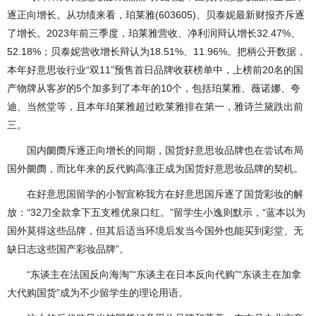
逐正向增长。从功绩来看，珀莱雅(603605)、贝泰妮最新财报齐斥逐
了增长。2023年前三季度，珀莱雅营收、净利润辩认增长32.47%、
52.18%；贝泰妮营收增长辩认为18.51%、11.96%。把柄公开数据，
本年好意思妆行业“双11”预售首日品牌收获榜单中，上榜前20名的国
产物牌从客岁的5个加多到了本年的10个，包括珀莱雅、薇诺娜、夸
迪、当然堂等，且本年珀莱雅超过欧莱雅排在第一，雅诗兰黛跌出前
三。
国内阛阓斥逐正向增长的同期，国货好意思妆品牌也在尝试布局
国外阛阓，而比年来的反代购高涨正成为国货好意思妆品牌的契机。
在好意思国留学的小智宣称我方在好意思国斥逐了国货彩妆的解
放：“32刀全款拿下五支稚优泉口红。”留学生小逸则默示，“蓝本以为
国外莫得这些品牌，但其后适当环境后发当今国外也能买到彩堂、无
缺日志这些国产彩妆品牌”。
“东谈主在法国反向海淘”“东谈主在日本反向代购”“东谈主在加拿
大代购国货”成为不少留学生的理论用语。