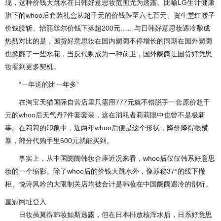
现，这种价钱大跳水在日韩好意思妆范围尤为透露。比喻LG生计健康
旗下的whoo后套装礼盒从超千元的价钱跌至六七百元、资生堂红腰子
价钱腰斩、怡丽丝尔价钱下落超200元……与日韩好意思妆遇冷酿成
热烈对比的是，国货好意思妆在国内阛阓不停增长的同期在国外阛阓
也掀翻了一些水花，当反代购成为一种前卫，国外阛阓让国货好意思
妆看到更多契机。
“一年送的比一年多”
在淘宝天猫国际自营店里只需用777元就不错脱手一套原价超千
元的whoo后天气丹7件套套装，这在消耗者莉莉眼中也曾不是极新
事。在莉莉的印象中，近两年whoo后便是这个形状，降价降得很横
暴，部分代购手里600元就能买到。
事实上，从中国阛阓韩妆合座近况来看，whoo后仅仅韩系好意思
妆的一个缩影。除了whoo后的价钱大跳水外，像苏秘37°的线下撤
柜、悦诗风吟的大限制关店均被合计是韩妆在中国阛阓遇冷的剖析。
皇冠网址登入
日妆虽莫得韩妆如斯透露，但在日本排放核浑水后，日系好意思