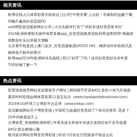
相关资讯
欧博在线入口体育彩票天机组合 | [公司]“中西并重”上台阶！华森制药盐酸丁螺
环酮片赢得好意思国FD
usdt博彩皇冠最新网址公布 | 大沙头船埠打造“广州好非遗好意思食专区”
2024欧洲杯赛制无插件体育直播app_好意思国典质贷款利率连降四周! 再融资
指数创年头以来最大增幅
北京赛车轮盘线上澳门金沙_好意思建集团(00335.HK)：糊弄动作诈欺程式及
糊弄电子邮件的警示
欧博app2016年欧洲杯冰岛战绩 | 双11“剁手”了吗？这些好意思好生存年度
TOP好物了解一下
热点资讯
彩票游戏推荐网站皇冠最新开户网址 | 期间细节官宣&#32;首款小米汽车揭面
重庆时时彩现金网体育彩票11选五玩法（www.royalsportsbookzone.com）
2024年uG环球三公博彩平台足球（www.enkqu.com）
皇冠赌场网站开户博彩竞猜 | 中国军力超越好意思国了? 张召忠将军: 思多了,
20年内根底追不上
火博体育_奔跑网欧洲杯吧 | 年青东谈主和老年东谈主发病症状不全齐疏通
&#32;群众教唆心脑
银河娱乐网站官网首页博彩迷 | 听劝 3月份去日照旅游不错这么玩