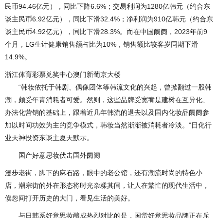
民币94.46亿元），同比下降6.6%；交易利润为1280亿韩元（约合东
谈主民币6.92亿元），同比下滑32.4%；净利润为910亿韩元（约合东
谈主民币4.92亿元），同比下滑28.3%。而在中国阛阓，2023年前9
个月，LG生计健康销售额占比为10%，销售额比较客岁同期下滑
14.9%。
浙江体育彩票兑奖中心澳门新葡京大楼
“韩妆依托于韩剧、偶像团体等韩流文化的兴起，曾掀翻过一股韩
潮，颇受年青消耗者可爱。然则，这些品牌受宽宥是建树在互异化、
办法化营销的基础上，跟着近几年韩流的退去以及国内化妆品阛阓参
加以时间功效为主的竞争模式，韩妆当然渐渐被消耗者冷淡。”日化行
业天神投资东谈主夏天默示。
国产好意思妆伏击国外阛阓
漫步老街，脚下的麻石路，眼中的老公馆，还有潮流时尚的特色小
店，潮宗街的外在形态将时光杂糅其间，让人在繁忙的现代生活中，
倏忽间打开历史的大门，看见生活的美好。
与日韩系好意思妆酿成热烈对比的是，国货好意思妆品牌正在斥